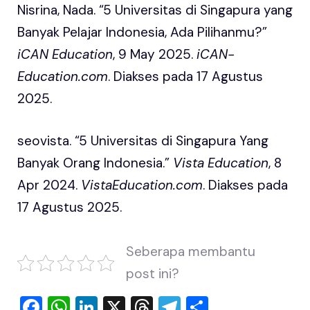
Nisrina, Nada. “5 Universitas di Singapura yang
Banyak Pelajar Indonesia, Ada Pilihanmu?”
iCAN Education
, 9 May 2025.
iCAN-
Education.com
. Diakses pada 17 Agustus
2025.
seovista. “5 Universitas di Singapura Yang
Banyak Orang Indonesia.”
Vista Education
, 8
Apr 2024.
VistaEducation.com
. Diakses pada
17 Agustus 2025.
Seberapa membantu
post ini?
F
W
Li
X
T
T
S