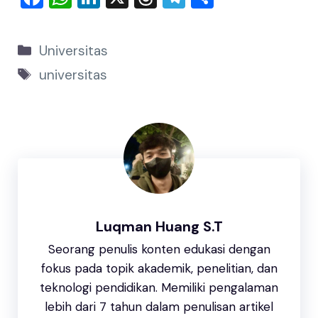
a
h
n
hr
el
h
c
at
k
e
e
ar
Universitas
e
s
e
a
gr
e
universitas
b
A
dI
d
a
o
p
n
s
m
o
p
k
Luqman Huang S.T
Seorang penulis konten edukasi dengan
fokus pada topik akademik, penelitian, dan
teknologi pendidikan. Memiliki pengalaman
lebih dari 7 tahun dalam penulisan artikel