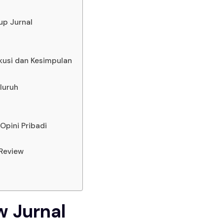
up Jurnal
skusi dan Kesimpulan
luruh
pini Pribadi
 Review
w Jurnal