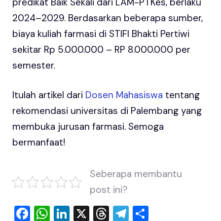
predikat Baik Sekali dari LAM-PTKes, berlaku
2024–2029. Berdasarkan beberapa sumber,
biaya kuliah farmasi di STIFI Bhakti Pertiwi
sekitar Rp 5.000.000 – RP 8.000.000 per
semester.
Itulah artikel dari
Dosen Mahasiswa
tentang
rekomendasi universitas di Palembang yang
membuka jurusan farmasi. Semoga
bermanfaat!
Seberapa membantu
post ini?
F
W
Li
X
T
T
S