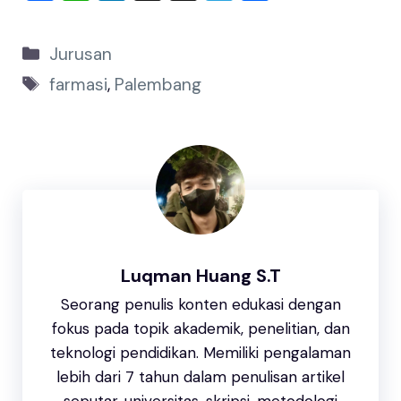
a
h
n
hr
el
h
c
at
k
e
e
ar
Jurusan
e
s
e
a
gr
e
farmasi
,
Palembang
b
A
dI
d
a
o
p
n
s
m
o
p
k
Luqman Huang S.T
Seorang penulis konten edukasi dengan
fokus pada topik akademik, penelitian, dan
teknologi pendidikan. Memiliki pengalaman
lebih dari 7 tahun dalam penulisan artikel