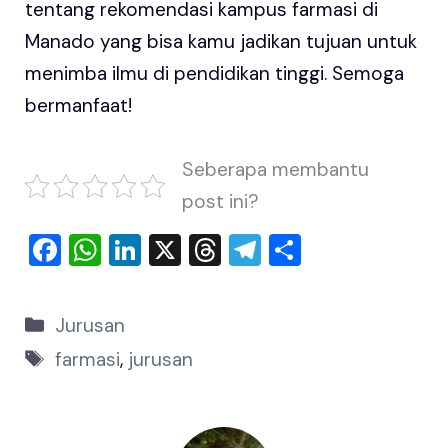
tentang rekomendasi kampus farmasi di
Manado yang bisa kamu jadikan tujuan untuk
menimba ilmu di pendidikan tinggi. Semoga
bermanfaat!
Seberapa membantu
post ini?
F
W
Li
X
T
T
S
a
h
n
hr
el
h
c
at
k
e
e
ar
Jurusan
e
s
e
a
gr
e
farmasi
,
jurusan
b
A
dI
d
a
o
p
n
s
m
o
p