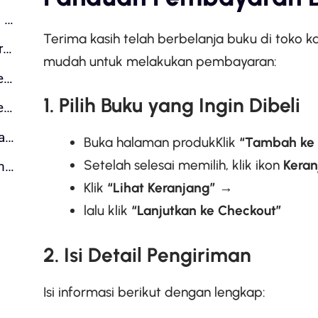
1. Pilih Buku yang Ingin Dibeli
Terima kasih telah berbelanja buku di toko k
2. Isi Detail Pengiriman
mudah untuk melakukan pembayaran:
3. Pilih Metode Pengiriman
1. Pilih Buku yang Ingin Dibeli
4. Pilih Metode Pembayaran
5. Lakukan Pembayaran
Buka halaman produkKlik
“Tambah ke 
Setelah selesai memilih, klik ikon
Keran
6. Tunggu Konfirmasi & Pengiriman
Klik
“Lihat Keranjang”
→
lalu klik
“Lanjutkan ke Checkout”
2. Isi Detail Pengiriman
Isi informasi berikut dengan lengkap: