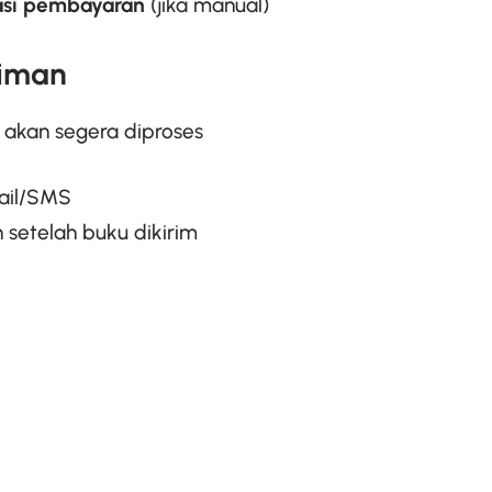
asi pembayaran
(jika manual)
riman
 akan segera diproses
mail/SMS
 setelah buku dikirim